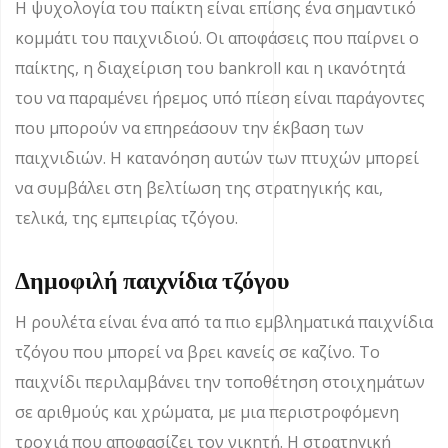
Η ψυχολογία του παίκτη είναι επίσης ένα σημαντικό
κομμάτι του παιχνιδιού. Οι αποφάσεις που παίρνει ο
παίκτης, η διαχείριση του bankroll και η ικανότητά
του να παραμένει ήρεμος υπό πίεση είναι παράγοντες
που μπορούν να επηρεάσουν την έκβαση των
παιχνιδιών. Η κατανόηση αυτών των πτυχών μπορεί
να συμβάλει στη βελτίωση της στρατηγικής και,
τελικά, της εμπειρίας τζόγου.
Δημοφιλή παιχνίδια τζόγου
Η ρουλέτα είναι ένα από τα πιο εμβληματικά παιχνίδια
τζόγου που μπορεί να βρει κανείς σε καζίνο. Το
παιχνίδι περιλαμβάνει την τοποθέτηση στοιχημάτων
σε αριθμούς και χρώματα, με μια περιστροφόμενη
τροχιά που αποφασίζει τον νικητή. Η στρατηγική