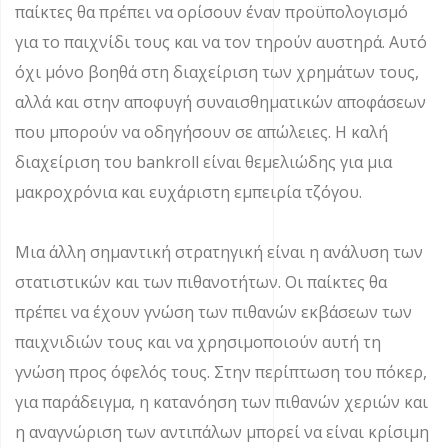
παίκτες θα πρέπει να ορίσουν έναν προϋπολογισμό
για το παιχνίδι τους και να τον τηρούν αυστηρά. Αυτό
όχι μόνο βοηθά στη διαχείριση των χρημάτων τους,
αλλά και στην αποφυγή συναισθηματικών αποφάσεων
που μπορούν να οδηγήσουν σε απώλειες. Η καλή
διαχείριση του bankroll είναι θεμελιώδης για μια
μακροχρόνια και ευχάριστη εμπειρία τζόγου.
Μια άλλη σημαντική στρατηγική είναι η ανάλυση των
στατιστικών και των πιθανοτήτων. Οι παίκτες θα
πρέπει να έχουν γνώση των πιθανών εκβάσεων των
παιχνιδιών τους και να χρησιμοποιούν αυτή τη
γνώση προς όφελός τους. Στην περίπτωση του πόκερ,
για παράδειγμα, η κατανόηση των πιθανών χεριών και
η αναγνώριση των αντιπάλων μπορεί να είναι κρίσιμη