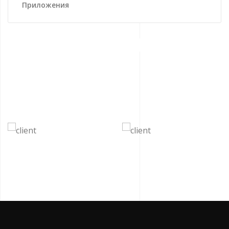
Приложения