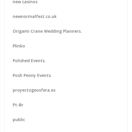
new casinos
newnormalfest.co.uk
Origami Crane Wedding Planners.
Plinko
Polished Events.
Posh Peony Events.
proyectogeosfera.es
Pt-Br
public