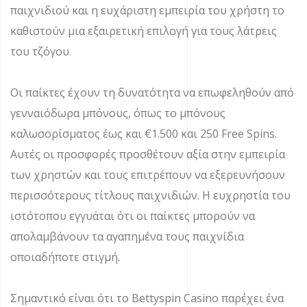
παιχνιδιού και η ευχάριστη εμπειρία του χρήστη το
καθιστούν μια εξαιρετική επιλογή για τους λάτρεις
του τζόγου.
Οι παίκτες έχουν τη δυνατότητα να επωφεληθούν από
γενναιόδωρα μπόνους, όπως το μπόνους
καλωσορίσματος έως και €1.500 και 250 Free Spins.
Αυτές οι προσφορές προσθέτουν αξία στην εμπειρία
των χρηστών και τους επιτρέπουν να εξερευνήσουν
περισσότερους τίτλους παιχνιδιών. Η ευχρηστία του
ιστότοπου εγγυάται ότι οι παίκτες μπορούν να
απολαμβάνουν τα αγαπημένα τους παιχνίδια
οποιαδήποτε στιγμή.
Σημαντικό είναι ότι το Bettyspin Casino παρέχει ένα