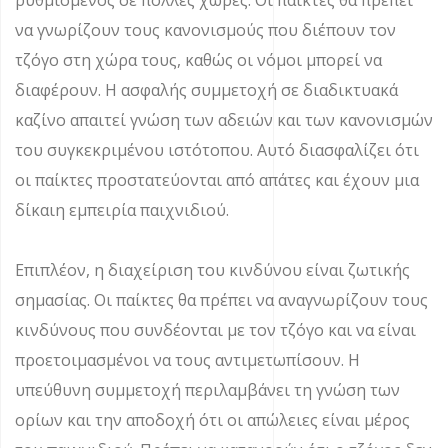
ρυθμισμένος σε πολλές χώρες. Οι παίκτες θα πρέπει
να γνωρίζουν τους κανονισμούς που διέπουν τον
τζόγο στη χώρα τους, καθώς οι νόμοι μπορεί να
διαφέρουν. Η ασφαλής συμμετοχή σε διαδικτυακά
καζίνο απαιτεί γνώση των αδειών και των κανονισμών
του συγκεκριμένου ιστότοπου. Αυτό διασφαλίζει ότι
οι παίκτες προστατεύονται από απάτες και έχουν μια
δίκαιη εμπειρία παιχνιδιού.
Επιπλέον, η διαχείριση του κινδύνου είναι ζωτικής
σημασίας. Οι παίκτες θα πρέπει να αναγνωρίζουν τους
κινδύνους που συνδέονται με τον τζόγο και να είναι
προετοιμασμένοι να τους αντιμετωπίσουν. Η
υπεύθυνη συμμετοχή περιλαμβάνει τη γνώση των
ορίων και την αποδοχή ότι οι απώλειες είναι μέρος