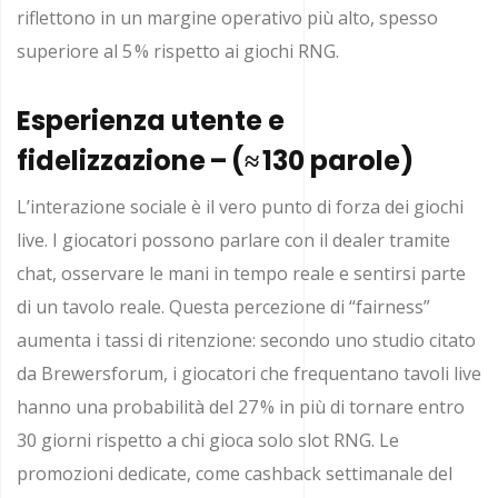
riflettono in un margine operativo più alto, spesso
superiore al 5 % rispetto ai giochi RNG.
Esperienza utente e
fidelizzazione – (≈ 130 parole)
L’interazione sociale è il vero punto di forza dei giochi
live. I giocatori possono parlare con il dealer tramite
chat, osservare le mani in tempo reale e sentirsi parte
di un tavolo reale. Questa percezione di “fairness”
aumenta i tassi di ritenzione: secondo uno studio citato
da Brewersforum, i giocatori che frequentano tavoli live
hanno una probabilità del 27 % in più di tornare entro
30 giorni rispetto a chi gioca solo slot RNG. Le
promozioni dedicate, come cashback settimanale del