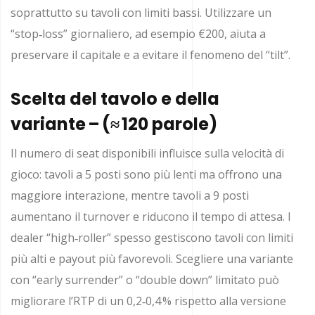
soprattutto su tavoli con limiti bassi. Utilizzare un
“stop‑loss” giornaliero, ad esempio €200, aiuta a
preservare il capitale e a evitare il fenomeno del “tilt”.
Scelta del tavolo e della
variante – (≈ 120 parole)
Il numero di seat disponibili influisce sulla velocità di
gioco: tavoli a 5 posti sono più lenti ma offrono una
maggiore interazione, mentre tavoli a 9 posti
aumentano il turnover e riducono il tempo di attesa. I
dealer “high‑roller” spesso gestiscono tavoli con limiti
più alti e payout più favorevoli. Scegliere una variante
con “early surrender” o “double down” limitato può
migliorare l’RTP di un 0,2‑0,4 % rispetto alla versione