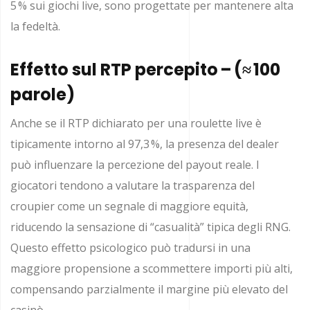
5 % sui giochi live, sono progettate per mantenere alta
la fedeltà.
Effetto sul RTP percepito – (≈ 100
parole)
Anche se il RTP dichiarato per una roulette live è
tipicamente intorno al 97,3 %, la presenza del dealer
può influenzare la percezione del payout reale. I
giocatori tendono a valutare la trasparenza del
croupier come un segnale di maggiore equità,
riducendo la sensazione di “casualità” tipica degli RNG.
Questo effetto psicologico può tradursi in una
maggiore propensione a scommettere importi più alti,
compensando parzialmente il margine più elevato del