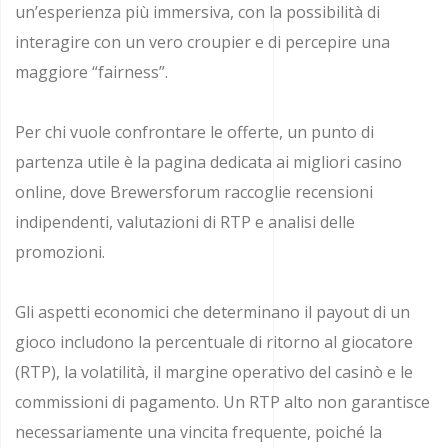
un’esperienza più immersiva, con la possibilità di
interagire con un vero croupier e di percepire una
maggiore “fairness”.
Per chi vuole confrontare le offerte, un punto di
partenza utile è la pagina dedicata ai
migliori casino
online
, dove Brewersforum raccoglie recensioni
indipendenti, valutazioni di RTP e analisi delle
promozioni.
Gli aspetti economici che determinano il payout di un
gioco includono la percentuale di ritorno al giocatore
(RTP), la volatilità, il margine operativo del casinò e le
commissioni di pagamento. Un RTP alto non garantisce
necessariamente una vincita frequente, poiché la