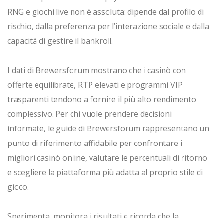
RNG e giochi live non è assoluta: dipende dal profilo di
rischio, dalla preferenza per l’interazione sociale e dalla
capacità di gestire il bankroll.
I dati di Brewersforum mostrano che i casinò con
offerte equilibrate, RTP elevati e programmi VIP
trasparenti tendono a fornire il più alto rendimento
complessivo. Per chi vuole prendere decisioni
informate, le guide di Brewersforum rappresentano un
punto di riferimento affidabile per confrontare i
migliori casinò online, valutare le percentuali di ritorno
e scegliere la piattaforma più adatta al proprio stile di
gioco.
Sperimenta, monitora i risultati e ricorda che la