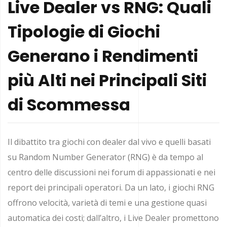
Live Dealer vs RNG: Quali
Tipologie di Giochi
Generano i Rendimenti
più Alti nei Principali Siti
di Scommessa
Il dibattito tra giochi con dealer dal vivo e quelli basati
su Random Number Generator (RNG) è da tempo al
centro delle discussioni nei forum di appassionati e nei
report dei principali operatori. Da un lato, i giochi RNG
offrono velocità, varietà di temi e una gestione quasi
automatica dei costi; dall’altro, i Live Dealer promettono