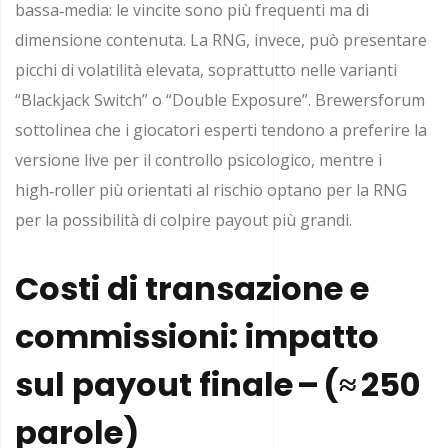
bassa‑media: le vincite sono più frequenti ma di
dimensione contenuta. La RNG, invece, può presentare
picchi di volatilità elevata, soprattutto nelle varianti
“Blackjack Switch” o “Double Exposure”. Brewersforum
sottolinea che i giocatori esperti tendono a preferire la
versione live per il controllo psicologico, mentre i
high‑roller più orientati al rischio optano per la RNG
per la possibilità di colpire payout più grandi.
Costi di transazione e
commissioni: impatto
sul payout finale – (≈ 250
parole)