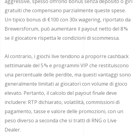
aggressive, spesso offrono bonus senza deposito o giri
gratuiti che compensano parzialmente queste spese.
Un tipico bonus di €100 con 30x wagering, riportato da
Brewersforum, può aumentare il payout netto del 8 %
se il giocatore rispetta le condizioni di scommessa.
Al contrario, i giochi live tendono a proporre cashback
settimanale del 5 % e programmi VIP che restituiscono
una percentuale delle perdite, ma questi vantaggi sono
generalmente limitati ai giocatori con volume di gioco
elevato. Pertanto, il calcolo del payout finale deve
includere: RTP dichiarato, volatilità, commissioni di
pagamento, tasse e valore delle promozioni, con un
peso diverso a seconda che si tratti di RNG o Live
Dealer.