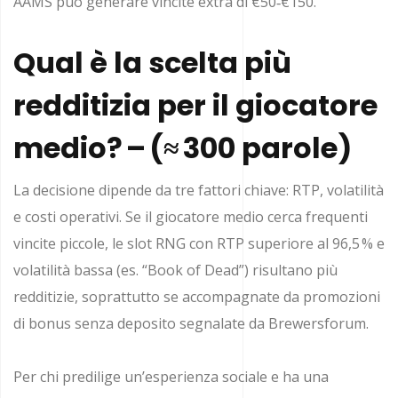
AAMS può generare vincite extra di €50‑€150.
Qual è la scelta più
redditizia per il giocatore
medio? – (≈ 300 parole)
La decisione dipende da tre fattori chiave: RTP, volatilità
e costi operativi. Se il giocatore medio cerca frequenti
vincite piccole, le slot RNG con RTP superiore al 96,5 % e
volatilità bassa (es. “Book of Dead”) risultano più
redditizie, soprattutto se accompagnate da promozioni
di bonus senza deposito segnalate da Brewersforum.
Per chi predilige un’esperienza sociale e ha una