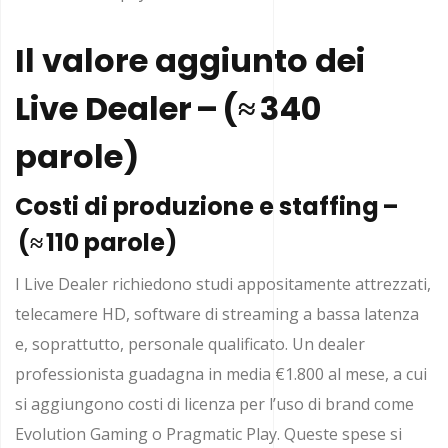
Il valore aggiunto dei
Live Dealer – (≈ 340
parole)
Costi di produzione e staffing –
(≈ 110 parole)
I Live Dealer richiedono studi appositamente attrezzati,
telecamere HD, software di streaming a bassa latenza
e, soprattutto, personale qualificato. Un dealer
professionista guadagna in media €1.800 al mese, a cui
si aggiungono costi di licenza per l’uso di brand come
Evolution Gaming o Pragmatic Play. Queste spese si