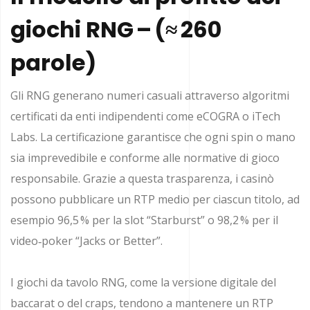
giochi RNG – (≈ 260
parole)
Gli RNG generano numeri casuali attraverso algoritmi
certificati da enti indipendenti come eCOGRA o iTech
Labs. La certificazione garantisce che ogni spin o mano
sia imprevedibile e conforme alle normative di gioco
responsabile. Grazie a questa trasparenza, i casinò
possono pubblicare un RTP medio per ciascun titolo, ad
esempio 96,5 % per la slot “Starburst” o 98,2 % per il
video‑poker “Jacks or Better”.
I giochi da tavolo RNG, come la versione digitale del
baccarat o del craps, tendono a mantenere un RTP