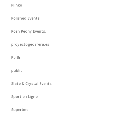
Plinko
Polished Events.
Posh Peony Events.
proyectogeosfera.es
Pt-Br
public
Slate & Crystal Events.
Sport en Ligne
Superbet