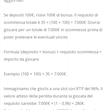
aggiornati.
Se depositi 100€, ricevi 100€ di bonus. Il requisito di
scommessa totale è 35 × (100 + 100) = 7.000€. Dovrai
giocare per un totale di 7.000€ in scommesse prima di
poter prelevare le eventuali vincite.
Formula: (deposito + bonus) × requisito scommessa =
importo da giocare.
Esempio: (100 + 100) × 35 = 7.000€.
Immaginiamo che giochi a una slot con RTP del 96%. Il
valore atteso della perdita durante la giocata del
requisito sarebbe: 7.000€ × (1 – 0,96) = 280€.