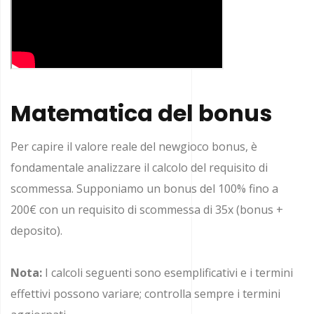
Matematica del bonus
Per capire il valore reale del newgioco bonus, è
fondamentale analizzare il calcolo del requisito di
scommessa. Supponiamo un bonus del 100% fino a
200€ con un requisito di scommessa di 35x (bonus +
deposito).
Nota:
I calcoli seguenti sono esemplificativi e i termini
effettivi possono variare; controlla sempre i termini