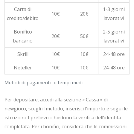
Carta di
1-3 giorni
10€
20€
credito/debito
lavorativi
Bonifico
2-5 giorni
20€
50€
bancario
lavorativi
Skrill
10€
10€
24-48 ore
Neteller
10€
10€
24-48 ore
Metodi di pagamento e tempi medi
Per depositare, accedi alla sezione « Cassa » di
newgioco, scegli il metodo, inserisci l’importo e segui le
istruzioni. I prelievi richiedono la verifica dell’identità
completata. Per i bonifici, considera che le commissioni