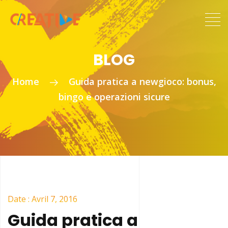
BLOG
Home
Guida pratica a newgioco: bonus,
bingo e operazioni sicure
Date :
Avril 7, 2016
Guida pratica a