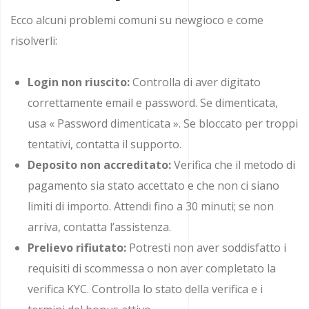
Ecco alcuni problemi comuni su newgioco e come
risolverli:
Login non riuscito:
Controlla di aver digitato
correttamente email e password. Se dimenticata,
usa « Password dimenticata ». Se bloccato per troppi
tentativi, contatta il supporto.
Deposito non accreditato:
Verifica che il metodo di
pagamento sia stato accettato e che non ci siano
limiti di importo. Attendi fino a 30 minuti; se non
arriva, contatta l’assistenza.
Prelievo rifiutato:
Potresti non aver soddisfatto i
requisiti di scommessa o non aver completato la
verifica KYC. Controlla lo stato della verifica e i