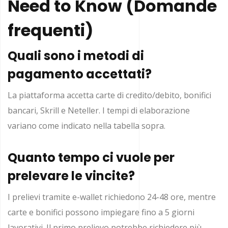
Need to Know (Domande
frequenti)
Quali sono i metodi di
pagamento accettati?
La piattaforma accetta carte di credito/debito, bonifici
bancari, Skrill e Neteller. I tempi di elaborazione
variano come indicato nella tabella sopra.
Quanto tempo ci vuole per
prelevare le vincite?
I prelievi tramite e-wallet richiedono 24-48 ore, mentre
carte e bonifici possono impiegare fino a 5 giorni
lavorativi. Il primo prelievo potrebbe richiedere più