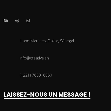
Hann Maristes, Dakar, Sénégal
info@creative.sn
(+221) 765316060
LAISSEZ-NOUS UN MESSAGE !