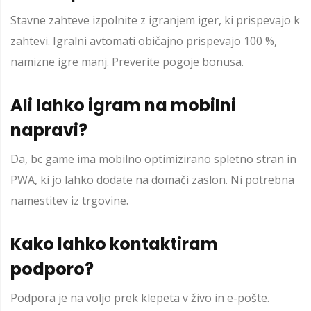
Stavne zahteve izpolnite z igranjem iger, ki prispevajo k
zahtevi. Igralni avtomati običajno prispevajo 100 %,
namizne igre manj. Preverite pogoje bonusa.
Ali lahko igram na mobilni
napravi?
Da, bc game ima mobilno optimizirano spletno stran in
PWA, ki jo lahko dodate na domači zaslon. Ni potrebna
namestitev iz trgovine.
Kako lahko kontaktiram
podporo?
Podpora je na voljo prek klepeta v živo in e-pošte.