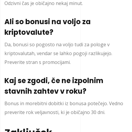
Odzivni čas je običajno nekaj minut.
Ali so bonusi na voljo za
kriptovalute?
Da, bonusi so pogosto na voljo tudi za pologe v
kriptovalutah, vendar se lahko pogoji razlikujejo.
Preverite stran s promocijami.
Kaj se zgodi, če ne izpolnim
stavnih zahtev v roku?
Bonus in morebitni dobitki iz bonusa potečejo. Vedno
preverite rok veljavnosti, ki je običajno 30 dni.