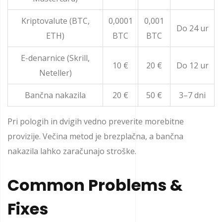
Kriptovalute (BTC,
0,0001
0,001
Do 24 ur
ETH)
BTC
BTC
E-denarnice (Skrill,
10 €
20 €
Do 12 ur
Neteller)
Bančna nakazila
20 €
50 €
3–7 dni
Pri pologih in dvigih vedno preverite morebitne
provizije. Večina metod je brezplačna, a bančna
nakazila lahko zaračunajo stroške.
Common Problems &
Fixes