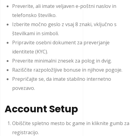
Preverite, ali imate veljaven e-poštni naslov in
telefonsko številko.
Izberite močno geslo z vsaj 8 znaki, vključno s
številkami in simboli.
Pripravite osebni dokument za preverjanje
identitete (KYC).
Preverite minimalni znesek za polog in dvig.
Raziščite razpoložljive bonuse in njihove pogoje.
Prepričajte se, da imate stabilno internetno
povezavo.
Account Setup
Obiščite spletno mesto bc game in kliknite gumb za
registracijo.