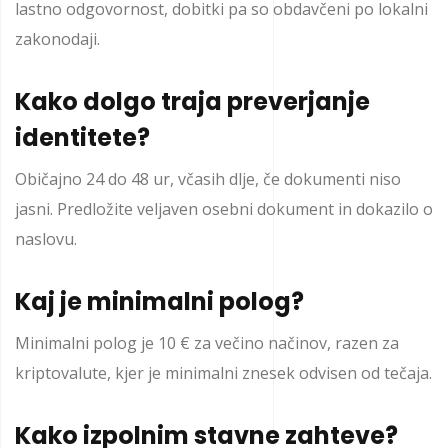
lastno odgovornost, dobitki pa so obdavčeni po lokalni
zakonodaji.
Kako dolgo traja preverjanje
identitete?
Običajno 24 do 48 ur, včasih dlje, če dokumenti niso
jasni. Predložite veljaven osebni dokument in dokazilo o
naslovu.
Kaj je minimalni polog?
Minimalni polog je 10 € za večino načinov, razen za
kriptovalute, kjer je minimalni znesek odvisen od tečaja.
Kako izpolnim stavne zahteve?