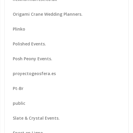
Origami Crane Wedding Planners.
Plinko
Polished Events.
Posh Peony Events.
proyectogeosfera.es
Pt-Br
public
Slate & Crystal Events.
Sport en Ligne