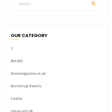
OUR CATEGORY
1
Bet365
biosmagazine.co.uk
Buttercup Events.
Casino
censa.org.uk