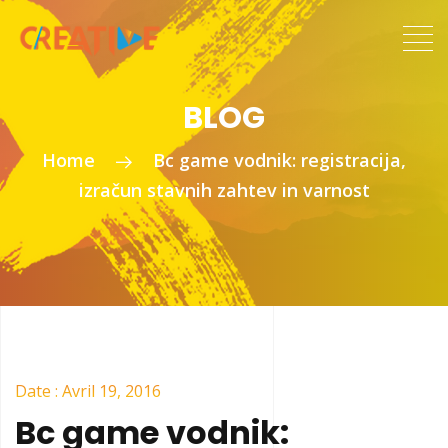
BLOG
Home
Bc game vodnik: registracija,
izračun stavnih zahtev in varnost
Date :
Avril 19, 2016
Bc game vodnik: