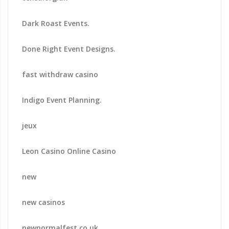
Dark Roast Events.
Done Right Event Designs.
fast withdraw casino
Indigo Event Planning.
jeux
Leon Casino Online Casino
new
new casinos
newnormalfest.co.uk