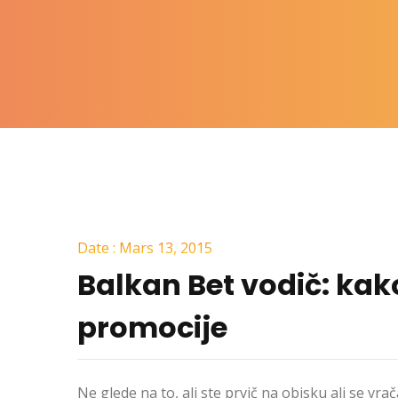
Date :
Mars 13, 2015
Balkan Bet vodič: kako 
promocije
Ne glede na to, ali ste prvič na obisku ali se vra