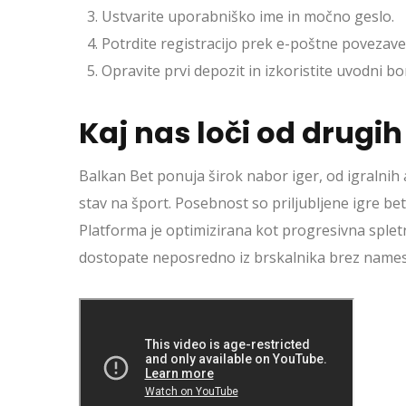
Ustvarite uporabniško ime in močno geslo.
Potrdite registracijo prek e-poštne povezave
Opravite prvi depozit in izkoristite uvodni bo
Kaj nas loči od drugih
Balkan Bet ponuja širok nabor iger, od igralnih
stav na šport. Posebnost so priljubljene igre be
Platforma je optimizirana kot progresivna spletn
dostopate neposredno iz brskalnika brez namesti