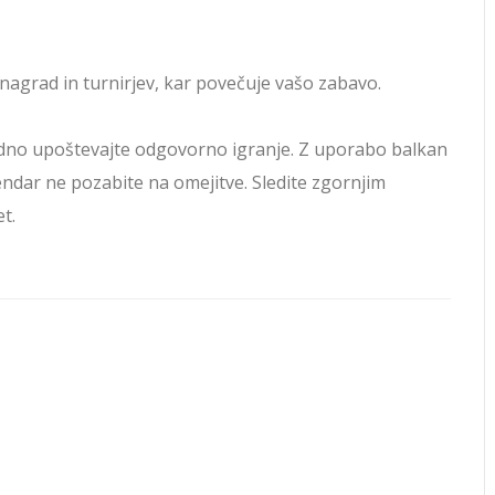
agrad in turnirjev, kar povečuje vašo zabavo.
 vedno upoštevajte odgovorno igranje. Z uporabo balkan
vendar ne pozabite na omejitve. Sledite zgornjim
t.