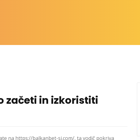
začeti in izkoristiti
čate na
https://balkanbet-si.com/
, ta vodič pokriva