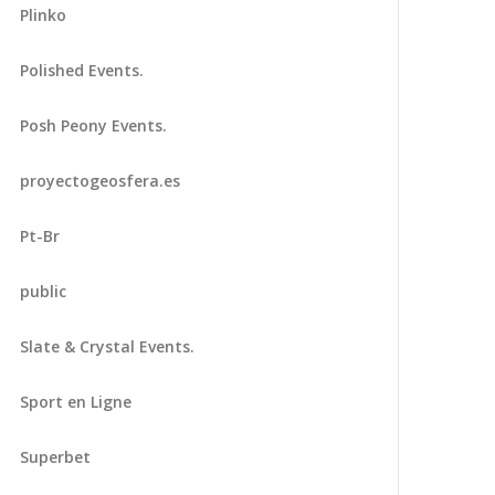
Plinko
Polished Events.
Posh Peony Events.
proyectogeosfera.es
Pt-Br
public
Slate & Crystal Events.
Sport en Ligne
Superbet