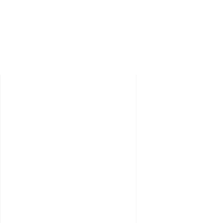
2021 CREATIVE. Tous droits réservés