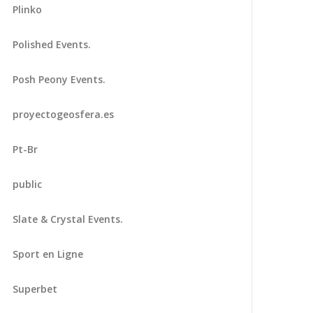
Plinko
Polished Events.
Posh Peony Events.
proyectogeosfera.es
Pt-Br
public
Slate & Crystal Events.
Sport en Ligne
Superbet