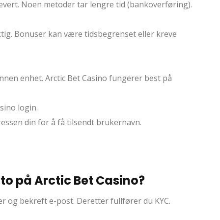
evert. Noen metoder tar lengre tid (bankoverføring).
ktig. Bonuser kan være tidsbegrenset eller kreve
nnen enhet. Arctic Bet Casino fungerer best på
sino login.
ssen din for å få tilsendt brukernavn.
to på Arctic Bet Casino?
ljer og bekreft e-post. Deretter fullfører du KYC.