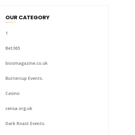
OUR CATEGORY
1
Bet365
biosmagazine.co.uk
Buttercup Events.
Casino
censa.org.uk
Dark Roast Events.