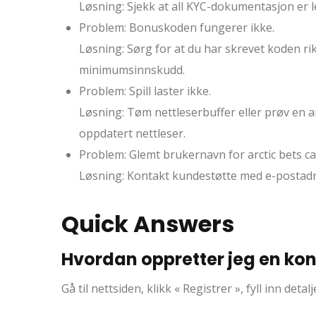
Løsning: Sjekk at all KYC-dokumentasjon er l
Problem: Bonuskoden fungerer ikke.
Løsning: Sørg for at du har skrevet koden ri
minimumsinnskudd.
Problem: Spill laster ikke.
Løsning: Tøm nettleserbuffer eller prøv en a
oppdatert nettleser.
Problem: Glemt brukernavn for arctic bets ca
Løsning: Kontakt kundestøtte med e-postadre
Quick Answers
Hvordan oppretter jeg en kon
Gå til nettsiden, klikk « Registrer », fyll inn deta