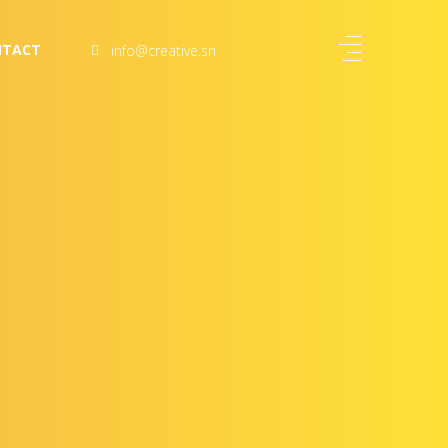
NTACT
info@creative.sn