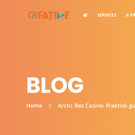
SERVICES
A P
BLOG
Home
Arctic Bet Casino: Praktisk gu