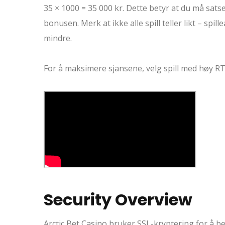
35 × 1000 = 35 000 kr. Dette betyr at du må satse
bonusen. Merk at ikke alle spill teller likt – spil
mindre.
For å maksimere sjansene, velg spill med høy RTP
Security Overview
Arctic Bet Casino bruker SSL-kryptering for å bes