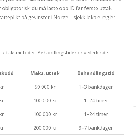
 obligatorisk; du må laste opp ID før første uttak.
tteplikt på gevinster i Norge – sjekk lokale regler.
 uttaksmetoder. Behandlingstider er veiledende.
nskudd
Maks. uttak
Behandlingstid
kr
50 000 kr
1–3 bankdager
kr
100 000 kr
1–24 timer
kr
100 000 kr
1–24 timer
kr
200 000 kr
3–7 bankdager