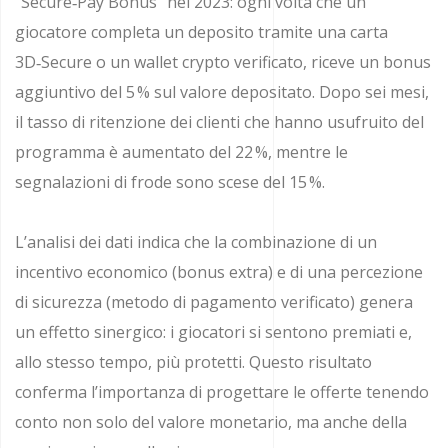
“Secure‑Pay Bonus” nel 2023: ogni volta che un
giocatore completa un deposito tramite una carta
3D‑Secure o un wallet crypto verificato, riceve un bonus
aggiuntivo del 5 % sul valore depositato. Dopo sei mesi,
il tasso di ritenzione dei clienti che hanno usufruito del
programma è aumentato del 22 %, mentre le
segnalazioni di frode sono scese del 15 %.
L’analisi dei dati indica che la combinazione di un
incentivo economico (bonus extra) e di una percezione
di sicurezza (metodo di pagamento verificato) genera
un effetto sinergico: i giocatori si sentono premiati e,
allo stesso tempo, più protetti. Questo risultato
conferma l’importanza di progettare le offerte tenendo
conto non solo del valore monetario, ma anche della