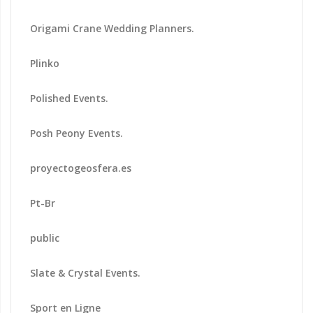
Origami Crane Wedding Planners.
Plinko
Polished Events.
Posh Peony Events.
proyectogeosfera.es
Pt-Br
public
Slate & Crystal Events.
Sport en Ligne