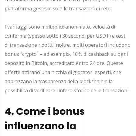
piattaforma gestisce solo le transazioni di rete.
I vantaggi sono molteplici: anonimato, velocità di
conferma (spesso sotto i 30 secondi per USDT) e costi
di transazione ridotti. Inoltre, molti operatori includono
bonus “crypto” – ad esempio, 10 % di cashback su ogni
deposito in Bitcoin, accreditato entro 24 ore. Queste
offerte attirano una nicchia di giocatori esperti, che
apprezzano la trasparenza della blockchain e la
possibilità di verificare l’intero storico delle transazioni.
4. Come i bonus
influenzano la