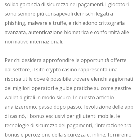
solida garanzia di sicurezza nei pagamenti. I giocatori
sono sempre più consapevoli dei rischi legati a
phishing, malware e truffe, e richiedono crittografia
avanzata, autenticazione biometrica e conformità alle
normative internazionali.
Per chi desidera approfondire le opportunità offerte
dal settore, il sito
crypto casino
rappresenta una
risorsa utile dove è possibile trovare elenchi aggiornati
dei migliori operatori e guide pratiche su come gestire
wallet digitali in modo sicuro. In questo articolo
analizzeremo, passo dopo passo, l’evoluzione delle app
di casinò, i bonus esclusivi per gli utenti mobile, le
tecnologie di sicurezza dei pagamenti, l’interazione tra
bonus e percezione della sicurezza e, infine, forniremo