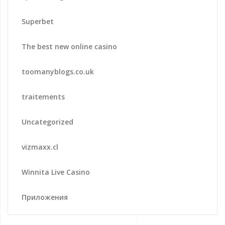
Superbet
The best new online casino
toomanyblogs.co.uk
traitements
Uncategorized
vizmaxx.cl
Winnita Live Casino
Приложения