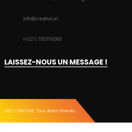
info@creative.sn
(+221) 765316060
LAISSEZ-NOUS UN MESSAGE !
2021 CREATIVE. Tous droits réservés