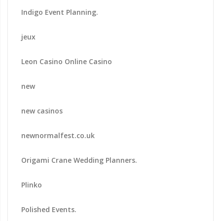
Indigo Event Planning.
jeux
Leon Casino Online Casino
new
new casinos
newnormalfest.co.uk
Origami Crane Wedding Planners.
Plinko
Polished Events.