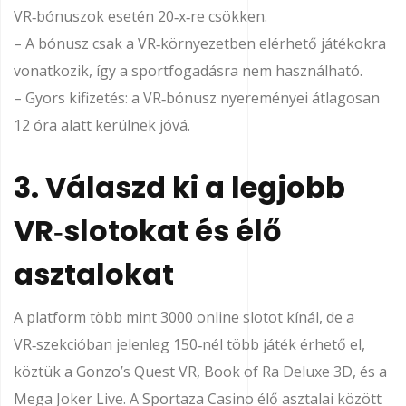
VR‑bónuszok esetén 20‑x‑re csökken.
– A bónusz csak a VR‑környezetben elérhető játékokra
vonatkozik, így a sportfogadásra nem használható.
– Gyors kifizetés: a VR‑bónusz nyereményei átlagosan
12 óra alatt kerülnek jóvá.
3. Válaszd ki a legjobb
VR‑slotokat és élő
asztalokat
A platform több mint 3000 online slotot kínál, de a
VR‑szekcióban jelenleg 150‑nél több játék érhető el,
köztük a Gonzo’s Quest VR, Book of Ra Deluxe 3D, és a
Mega Joker Live. A Sportaza Casino élő asztalai között