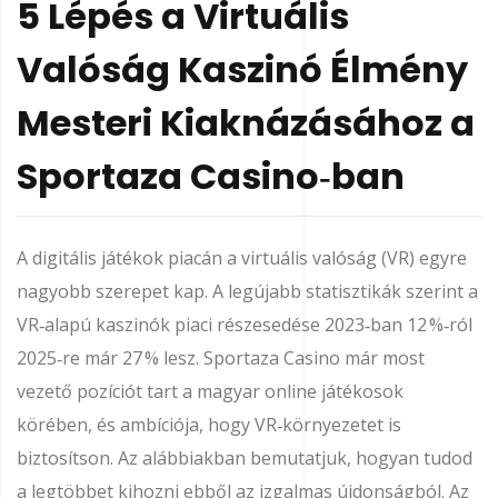
5 Lépés a Virtuális
Valóság Kaszinó Élmény
Mesteri Kiaknázásához a
Sportaza Casino‑ban
A digitális játékok piacán a virtuális valóság (VR) egyre
nagyobb szerepet kap. A legújabb statisztikák szerint a
VR‑alapú kaszinók piaci részesedése 2023‑ban 12 %‑ról
2025‑re már 27 % lesz. Sportaza Casino már most
vezető pozíciót tart a magyar online játékosok
körében, és ambíciója, hogy VR‑környezetet is
biztosítson. Az alábbiakban bemutatjuk, hogyan tudod
a legtöbbet kihozni ebből az izgalmas újdonságból. Az