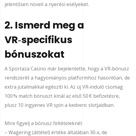
jelentősen növeli a nyerési esélyeket.
2. Ismerd meg a
VR‑specifikus
bónuszokat
A Sportaza Casino már bejelentette, hogy a VR‑bónusz
rendszerét a hagyományos platformhoz hasonlóan, de
extra jutalmakkal egészíti ki. Az új VR‑induló csomag
100 % match bónuszt kínál az első 50 € befizetésre,
plusz 10 ingyenes VR spin a kedvenc slotjaidban.
Mire figyelj a bónusz feltételeknél:
– Wagering (áttétel) értéke általában 30‑x, de