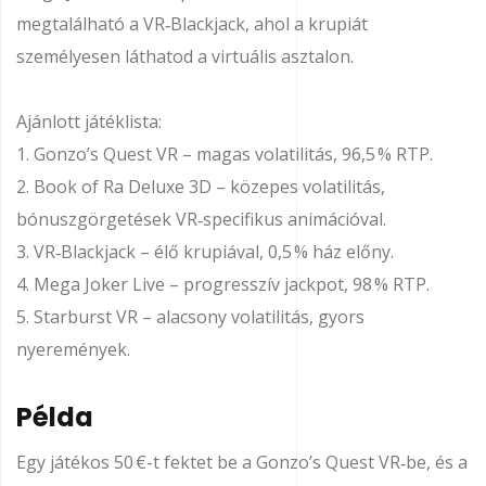
megtalálható a VR‑Blackjack, ahol a krupiát
személyesen láthatod a virtuális asztalon.
Ajánlott játéklista:
1. Gonzo’s Quest VR – magas volatilitás, 96,5 % RTP.
2. Book of Ra Deluxe 3D – közepes volatilitás,
bónuszgörgetések VR‑specifikus animációval.
3. VR‑Blackjack – élő krupiával, 0,5 % ház előny.
4. Mega Joker Live – progresszív jackpot, 98 % RTP.
5. Starburst VR – alacsony volatilitás, gyors
nyeremények.
Példa
Egy játékos 50 €-t fektet be a Gonzo’s Quest VR‑be, és a