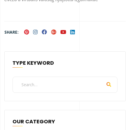
SHARE:
TYPE KEYWORD
OUR CATEGORY