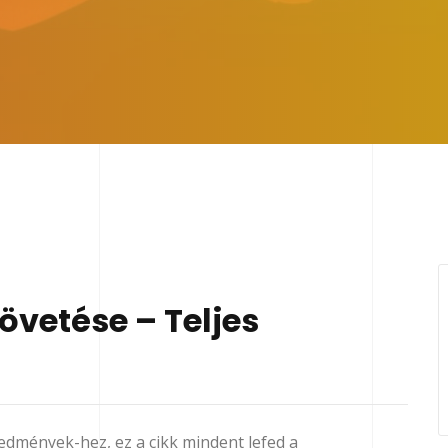
övetése – Teljes
redmények
-hez, ez a cikk mindent lefed a