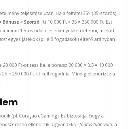
telmény teljesítése után. Ha a feltétel 35× (35-szörös),
 Bónusz × Szorzó
. Itt 10 000 Ft × 35 = 350 000 Ft. Ezt
minimum 1,5-ös oddsú eseményekkel) letenni, mielőtt
tos:
egyes játékok (pl. élő fogadások) eltérő arányban
 20 000 Ft-ot tesz be, a bónusz 20 000 × 0,5 = 10 000
 25 = 250 000 Ft-ot kell fogadnia. Mindig ellenőrizze a
.
elem
ödik (pl. Curaçao eGaming). Ez biztosítja, hogy a
 rendszeresen ellenőrzik. Ugyanakkor
fontos tudnivaló:
a