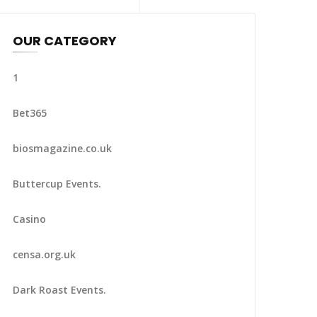
OUR CATEGORY
1
Bet365
biosmagazine.co.uk
Buttercup Events.
Casino
censa.org.uk
Dark Roast Events.