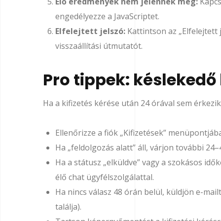
Élő eredmények nem jelennek meg:
Kapcso
engedélyezze a JavaScriptet.
Elfelejtett jelszó:
Kattintson az „Elfelejtett 
visszaállítási útmutatót.
Pro tippek: késlekedő 
Ha a kifizetés kérése után 24 órával sem érkezi
Ellenőrizze a fiók „Kifizetések” menüpontjában
Ha „feldolgozás alatt” áll, várjon további 24
Ha a státusz „elküldve” vagy a szokásos időker
élő chat ügyfélszolgálattal.
Ha nincs válasz 48 órán belül, küldjön e-ma
találja).