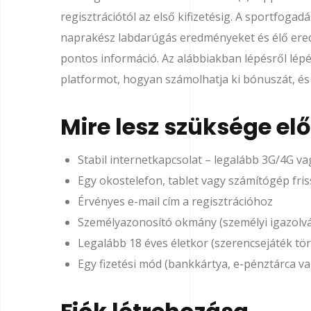
regisztrációtól az első kifizetésig. A sportfog
naprakész labdarúgás eredményeket és élő ered
pontos információ. Az alábbiakban lépésről lép
platformot, hogyan számolhatja ki bónuszát, és
Mire lesz szüksége el
Stabil internetkapcsolat – legalább 3G/4G va
Egy okostelefon, tablet vagy számítógép fri
Érvényes e-mail cím a regisztrációhoz
Személyazonosító okmány (személyi igazolvá
Legalább 18 éves életkor (szerencsejáték tör
Egy fizetési mód (bankkártya, e-pénztárca va