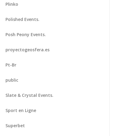
Plinko
Polished Events.
Posh Peony Events.
proyectogeosfera.es
Pt-Br
public
Slate & Crystal Events.
Sport en Ligne
Superbet