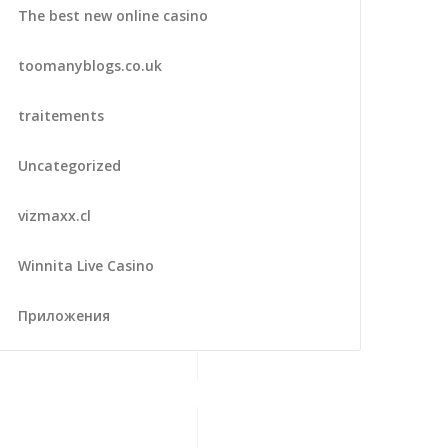
The best new online casino
toomanyblogs.co.uk
traitements
Uncategorized
vizmaxx.cl
Winnita Live Casino
Приложения