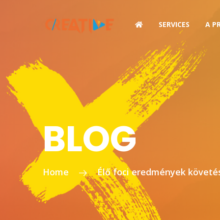
SERVICES
A P
BLOG
Home
Élő foci eredmények követés