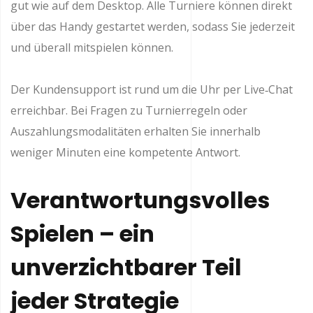
gut wie auf dem Desktop. Alle Turniere können direkt
über das Handy gestartet werden, sodass Sie jederzeit
und überall mitspielen können.
Der Kundensupport ist rund um die Uhr per Live‑Chat
erreichbar. Bei Fragen zu Turnierregeln oder
Auszahlungsmodalitäten erhalten Sie innerhalb
weniger Minuten eine kompetente Antwort.
Verantwortungsvolles
Spielen – ein
unverzichtbarer Teil
jeder Strategie