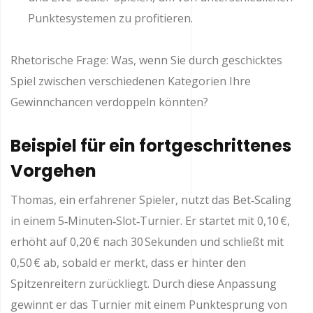
Punktesystemen zu profitieren.
Rhetorische Frage: Was, wenn Sie durch geschicktes
Spiel zwischen verschiedenen Kategorien Ihre
Gewinnchancen verdoppeln könnten?
Beispiel für ein fortgeschrittenes
Vorgehen
Thomas, ein erfahrener Spieler, nutzt das Bet‑Scaling
in einem 5‑Minuten‑Slot‑Turnier. Er startet mit 0,10 €,
erhöht auf 0,20 € nach 30 Sekunden und schließt mit
0,50 € ab, sobald er merkt, dass er hinter den
Spitzenreitern zurückliegt. Durch diese Anpassung
gewinnt er das Turnier mit einem Punktesprung von