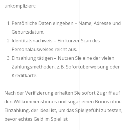
unkompliziert:
Persönliche Daten eingeben – Name, Adresse und
Geburtsdatum.
Identitätsnachweis – Ein kurzer Scan des
Personalausweises reicht aus.
Einzahlung tätigen – Nutzen Sie eine der vielen
Zahlungsmethoden, z. B. Sofortüberweisung oder
Kreditkarte.
Nach der Verifizierung erhalten Sie sofort Zugriff auf
den Willkommensbonus und sogar einen Bonus ohne
Einzahlung, der ideal ist, um das Spielgefühl zu testen,
bevor echtes Geld im Spiel ist.