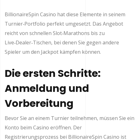
BillionaireSpin Casino hat diese Elemente in seinem
Turnier‑Portfolio perfekt umgesetzt. Das Angebot
reicht von schnellen Slot‑Marathons bis zu
Live‑Dealer‑Tischen, bei denen Sie gegen andere
Spieler um den Jackpot kämpfen können.
Die ersten Schritte:
Anmeldung und
Vorbereitung
Bevor Sie an einem Turnier teilnehmen, müssen Sie ein
Konto beim Casino eröffnen. Der
Registrierungsprozess bei BillionaireSpin Casino ist