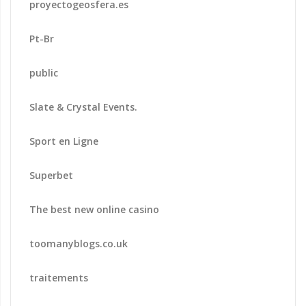
proyectogeosfera.es
Pt-Br
public
Slate & Crystal Events.
Sport en Ligne
Superbet
The best new online casino
toomanyblogs.co.uk
traitements