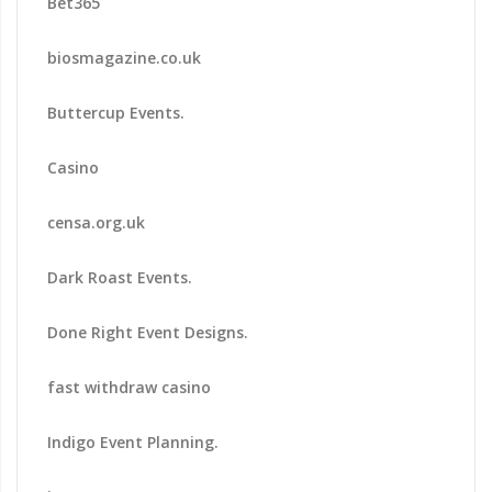
Bet365
biosmagazine.co.uk
Buttercup Events.
Casino
censa.org.uk
Dark Roast Events.
Done Right Event Designs.
fast withdraw casino
Indigo Event Planning.