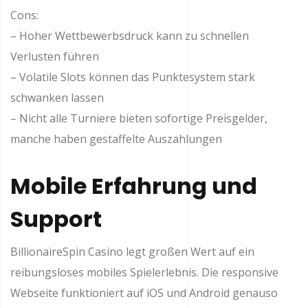
Cons:
– Hoher Wettbewerbsdruck kann zu schnellen
Verlusten führen
– Volatile Slots können das Punktesystem stark
schwanken lassen
– Nicht alle Turniere bieten sofortige Preisgelder,
manche haben gestaffelte Auszahlungen
Mobile Erfahrung und
Support
BillionaireSpin Casino legt großen Wert auf ein
reibungsloses mobiles Spielerlebnis. Die responsive
Webseite funktioniert auf iOS und Android genauso