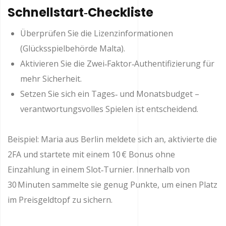
Schnellstart‑Checkliste
Überprüfen Sie die Lizenzinformationen
(Glücksspielbehörde Malta).
Aktivieren Sie die Zwei‑Faktor‑Authentifizierung für
mehr Sicherheit.
Setzen Sie sich ein Tages‑ und Monatsbudget –
verantwortungsvolles Spielen ist entscheidend.
Beispiel: Maria aus Berlin meldete sich an, aktivierte die
2FA und startete mit einem 10 € Bonus ohne
Einzahlung in einem Slot‑Turnier. Innerhalb von
30 Minuten sammelte sie genug Punkte, um einen Platz
im Preisgeldtopf zu sichern.