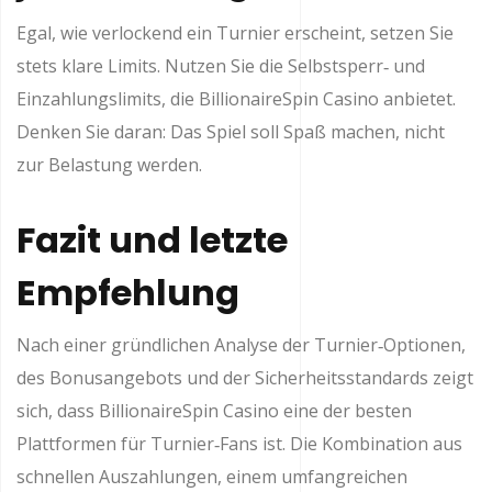
Egal, wie verlockend ein Turnier erscheint, setzen Sie
stets klare Limits. Nutzen Sie die Selbstsperr‑ und
Einzahlungslimits, die BillionaireSpin Casino anbietet.
Denken Sie daran: Das Spiel soll Spaß machen, nicht
zur Belastung werden.
Fazit und letzte
Empfehlung
Nach einer gründlichen Analyse der Turnier‑Optionen,
des Bonusangebots und der Sicherheitsstandards zeigt
sich, dass BillionaireSpin Casino eine der besten
Plattformen für Turnier‑Fans ist. Die Kombination aus
schnellen Auszahlungen, einem umfangreichen