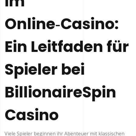
im
Online‑Casino:
Ein Leitfaden für
Spieler bei
BillionaireSpin
Casino
Viele Spieler beginnen ihr Abenteuer mit klassischen