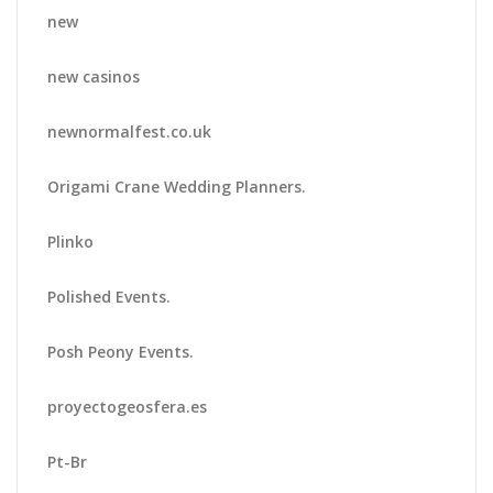
new
new casinos
newnormalfest.co.uk
Origami Crane Wedding Planners.
Plinko
Polished Events.
Posh Peony Events.
proyectogeosfera.es
Pt-Br