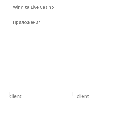
Winnita Live Casino
Приложения